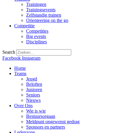
Trainingen
Trainingsevents
Zelfstandig trainen
Orienteering on the go
Competitie
Competities
Big events
Disciplines
Search
Facebook
Instagram
Home
Teams
Jeugd
Beloften
Junioren
Seniors
Nieuws
Over Ons
Wie is wie
Bestuursorgaan
Meldpunt ongewenst gedrag
Sponsors en partners
Ledenzone