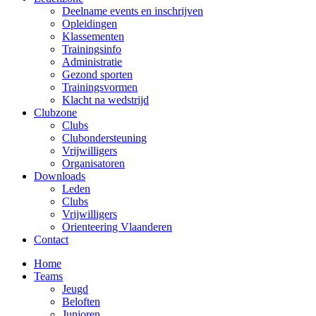
Deelname events en inschrijven
Opleidingen
Klassementen
Trainingsinfo
Administratie
Gezond sporten
Trainingsvormen
Klacht na wedstrijd
Clubzone
Clubs
Clubondersteuning
Vrijwilligers
Organisatoren
Downloads
Leden
Clubs
Vrijwilligers
Orienteering Vlaanderen
Contact
Home
Teams
Jeugd
Beloften
Junioren