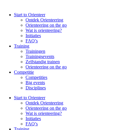
Spring
naar
Start to Orienteer
de
Ontdek Orienteering
inhoud
Orienteering on the go
Wat is orienteering?
Initiaties
FAQ’s
Training
Trainingen
Trainingsevents
Zelfstandig trainen
Orienteering on the go
Competitie
Competities
Big events
Disciplines
Start to Orienteer
Ontdek Orienteering
Orienteering on the go
Wat is orienteering?
Initiaties
FAQ’s
Training