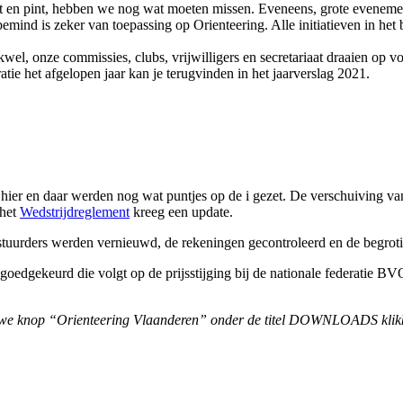
pot en pint, hebben we nog wat moeten missen. Eveneens, grote eveneme
emind is zeker van toepassing op Orienteering. Alle initiatieven in het 
el, onze commissies, clubs, vrijwilligers en secretariaat draaien op vo
ie het afgelopen jaar kan je terugvinden in het jaarverslag 2021.
r hier en daar werden nog wat puntjes op de i gezet. De verschuiving v
 het
Wedstrijdreglement
kreeg een update.
tuurders werden vernieuwd, de rekeningen gecontroleerd en de begro
 goedgekeurd die volgt op de prijsstijging bij de nationale federatie 
auwe knop “Orienteering Vlaanderen” onder de titel DOWNLOADS klik