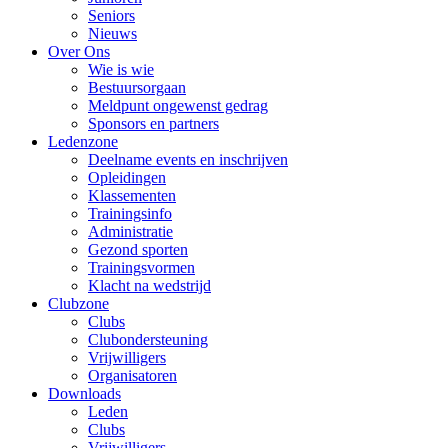
Seniors
Nieuws
Over Ons
Wie is wie
Bestuursorgaan
Meldpunt ongewenst gedrag
Sponsors en partners
Ledenzone
Deelname events en inschrijven
Opleidingen
Klassementen
Trainingsinfo
Administratie
Gezond sporten
Trainingsvormen
Klacht na wedstrijd
Clubzone
Clubs
Clubondersteuning
Vrijwilligers
Organisatoren
Downloads
Leden
Clubs
Vrijwilligers