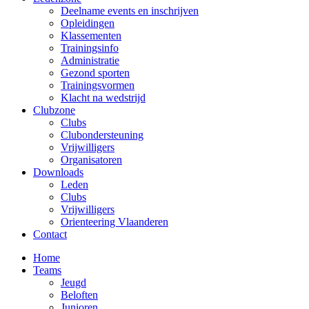
Deelname events en inschrijven
Opleidingen
Klassementen
Trainingsinfo
Administratie
Gezond sporten
Trainingsvormen
Klacht na wedstrijd
Clubzone
Clubs
Clubondersteuning
Vrijwilligers
Organisatoren
Downloads
Leden
Clubs
Vrijwilligers
Orienteering Vlaanderen
Contact
Home
Teams
Jeugd
Beloften
Junioren