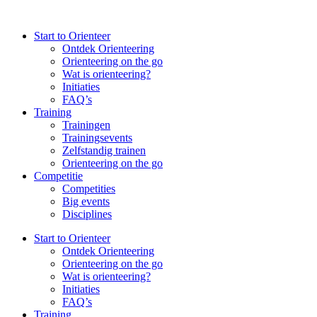
Spring
naar
Start to Orienteer
de
Ontdek Orienteering
inhoud
Orienteering on the go
Wat is orienteering?
Initiaties
FAQ’s
Training
Trainingen
Trainingsevents
Zelfstandig trainen
Orienteering on the go
Competitie
Competities
Big events
Disciplines
Start to Orienteer
Ontdek Orienteering
Orienteering on the go
Wat is orienteering?
Initiaties
FAQ’s
Training