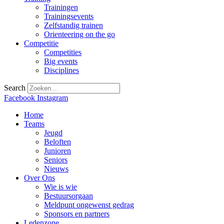
Trainingen
Trainingsevents
Zelfstandig trainen
Orienteering on the go
Competitie
Competities
Big events
Disciplines
Search
Facebook
Instagram
Home
Teams
Jeugd
Beloften
Junioren
Seniors
Nieuws
Over Ons
Wie is wie
Bestuursorgaan
Meldpunt ongewenst gedrag
Sponsors en partners
Ledenzone