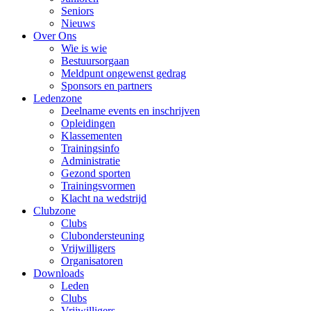
Seniors
Nieuws
Over Ons
Wie is wie
Bestuursorgaan
Meldpunt ongewenst gedrag
Sponsors en partners
Ledenzone
Deelname events en inschrijven
Opleidingen
Klassementen
Trainingsinfo
Administratie
Gezond sporten
Trainingsvormen
Klacht na wedstrijd
Clubzone
Clubs
Clubondersteuning
Vrijwilligers
Organisatoren
Downloads
Leden
Clubs
Vrijwilligers